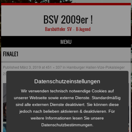
BSV 2009er !
Barsbütteler SV – B-Jugend
MENU
Skip to content
FINALE1
Published
März 3, 2019
at
451 × 337
in
Hamburger Hallen-Vize-Pokalsieger
2018/2019 !
Datenschutzeinstellungen
Wir verwenden technisch notwendige Cookies auf
unserer Webseite sowie externe Dienste. Standardmäßig
sind alle externen Dienste deaktiviert. Sie können diese
jedoch nach belieben aktivieren & deaktivieren. Für
weitere Informationen lesen Sie unsere
Datenschutzbestimmungen.