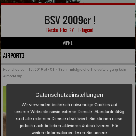
BSV 2009er !
Barsbütteler SV – B-Jugend
MENU
Skip to content
AIRPORT3
Published
Juni 17, 2019
at
404 × 389
in
Erfolgreiche Titelverteidigung beim
Airport-Cup
Datenschutzeinstellungen
Wir verwenden technisch notwendige Cookies auf
unserer Webseite sowie externe Dienste. Standardmäßig
sind alle externen Dienste deaktiviert. Sie können diese
jedoch nach belieben aktivieren & deaktivieren. Für
weitere Informationen lesen Sie unsere