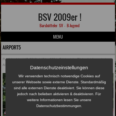
BSV 2009er !
Barsbütteler SV – B-Jugend
MENU
Skip to content
AIRPORT5
Published
Juni 17, 2019
at
454 × 280
in
Erfolgreiche Titelverteidigung beim
Airport-Cup
Datenschutzeinstellungen
Wir verwenden technisch notwendige Cookies auf
unserer Webseite sowie externe Dienste. Standardmäßig
sind alle externen Dienste deaktiviert. Sie können diese
jedoch nach belieben aktivieren & deaktivieren. Für
weitere Informationen lesen Sie unsere
Datenschutzbestimmungen.