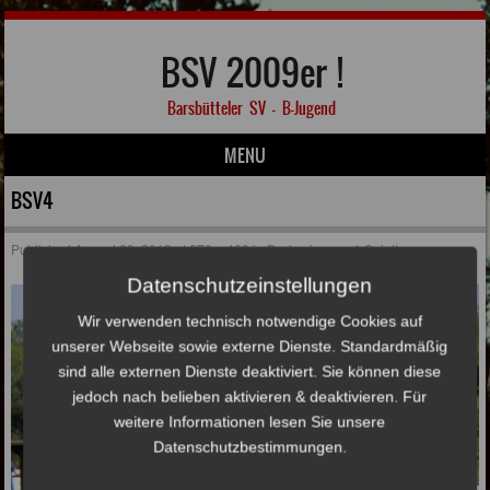
BSV 2009er !
Barsbütteler SV – B-Jugend
MENU
Skip to content
BSV4
Published
August 29, 2019
at
670 × 463
in
Derbysieg am 1.Spieltag
Datenschutzeinstellungen
Wir verwenden technisch notwendige Cookies auf
unserer Webseite sowie externe Dienste. Standardmäßig
sind alle externen Dienste deaktiviert. Sie können diese
jedoch nach belieben aktivieren & deaktivieren. Für
weitere Informationen lesen Sie unsere
Datenschutzbestimmungen.