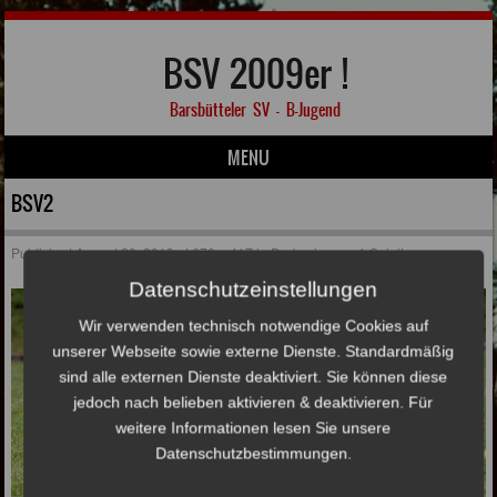
BSV 2009er !
Barsbütteler SV – B-Jugend
MENU
Skip to content
BSV2
Published
August 29, 2019
at
670 × 417
in
Derbysieg am 1.Spieltag
Datenschutzeinstellungen
Wir verwenden technisch notwendige Cookies auf
unserer Webseite sowie externe Dienste. Standardmäßig
sind alle externen Dienste deaktiviert. Sie können diese
jedoch nach belieben aktivieren & deaktivieren. Für
weitere Informationen lesen Sie unsere
Datenschutzbestimmungen.