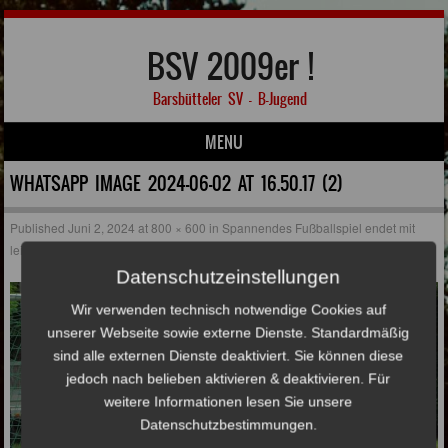
BSV 2009er !
Barsbütteler SV – B-Jugend
MENU
Skip to content
WHATSAPP IMAGE 2024-06-02 AT 16.50.17 (2)
Published
Juni 2, 2024
at
800 × 600
in
Spannendes Fußballspiel endet mit
leistungsgerechter Punkteteilung
Datenschutzeinstellungen
Wir verwenden technisch notwendige Cookies auf
unserer Webseite sowie externe Dienste. Standardmäßig
sind alle externen Dienste deaktiviert. Sie können diese
jedoch nach belieben aktivieren & deaktivieren. Für
weitere Informationen lesen Sie unsere
Datenschutzbestimmungen.