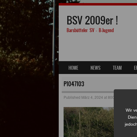
BSV 2009er !
Barsbütteler SV – B-Jugend
SKIP TO CONTENT
HOME
NEWS
TEAM
E
MENU
P1047103
Published
März 4, 2024
at
800 × 530
in
Bars
Wir v
Dien
jedoch