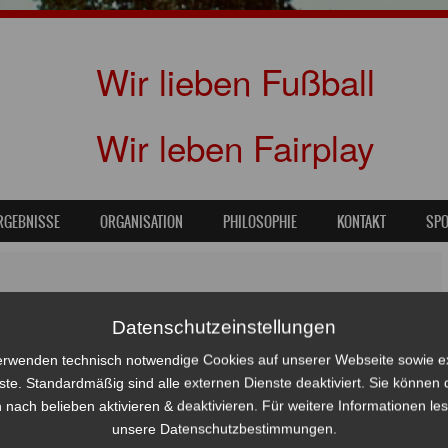
Wir lieben Fußball
Wir leben Fairplay
RGEBNISSE
ORGANISATION
PHILOSOPHIE
KONTAKT
SP
büttel mit Gastgeschenk für SCALA
Datenschutzeinstellungen
erwenden technisch notwendige Cookies auf unserer Webseite sowie e
ste. Standardmäßig sind alle externen Dienste deaktiviert. Sie können 
 nach belieben aktivieren & deaktivieren. Für weitere Informationen le
unsere Datenschutzbestimmungen.