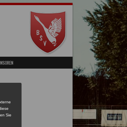
ONSOREN
xterne
diese
sen Sie