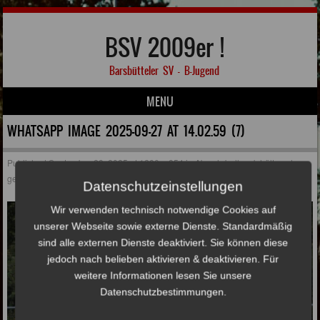
BSV 2009er !
Barsbütteler SV – B-Jugend
MENU
Skip to content
WHATSAPP IMAGE 2025-09-27 AT 14.02.59 (7)
Published
September 28, 2025
at
1280 × 854
in
Abwehrbollwerk hält auch
gegen Eintracht Norderstedt!
Datenschutzeinstellungen
Wir verwenden technisch notwendige Cookies auf
unserer Webseite sowie externe Dienste. Standardmäßig
sind alle externen Dienste deaktiviert. Sie können diese
jedoch nach belieben aktivieren & deaktivieren. Für
weitere Informationen lesen Sie unsere
Datenschutzbestimmungen.