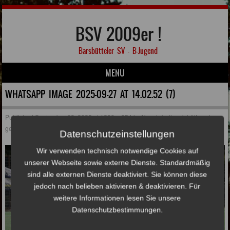
BSV 2009er !
Barsbütteler SV – B-Jugend
MENU
Skip to content
WHATSAPP IMAGE 2025-09-27 AT 14.02.52 (7)
Published
September 28, 2025
at
1280 × 854
in
Abwehrbollwerk hält auch
gegen Eintracht Norderstedt!
Datenschutzeinstellungen
Wir verwenden technisch notwendige Cookies auf
unserer Webseite sowie externe Dienste. Standardmäßig
sind alle externen Dienste deaktiviert. Sie können diese
jedoch nach belieben aktivieren & deaktivieren. Für
weitere Informationen lesen Sie unsere
Datenschutzbestimmungen.