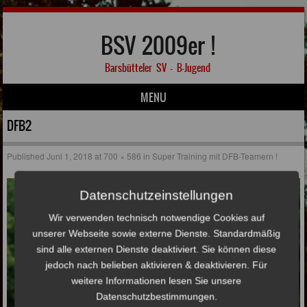
BSV 2009er !
Barsbütteler SV – B-Jugend
MENU
Skip to content
DFB2
Published
Juni 1, 2018
at
700 × 586
in
Super Training mit DFB-Teamern !
Datenschutzeinstellungen
Wir verwenden technisch notwendige Cookies auf
unserer Webseite sowie externe Dienste. Standardmäßig
sind alle externen Dienste deaktiviert. Sie können diese
jedoch nach belieben aktivieren & deaktivieren. Für
weitere Informationen lesen Sie unsere
Datenschutzbestimmungen.