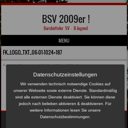
BSV 2009er !
Barsbütteler SV – B-Jugend
MENU
Skip to content
FK_LOGO_TXT_06-01-1024×187
Published
September 4, 2017
at
1024 × 187
in
Sponsoren
Datenschutzeinstellungen
Wir verwenden technisch notwendige Cookies auf
unserer Webseite sowie externe Dienste. Standardmäßig
sind alle externen Dienste deaktiviert. Sie können diese
jedoch nach belieben aktivieren & deaktivieren. Für
weitere Informationen lesen Sie unsere
Datenschutzbestimmungen.
Impressum