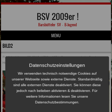
BSV 2009er !
Barsbütteler SV – B-Jugend
MENU
Skip to content
BILD2
Published
Januar 22, 2019
at
700 × 467
in
Spannung pur beim Sparkasse
Holstein Cup 2019
Datenschutzeinstellungen
Wir verwenden technisch notwendige Cookies auf
unserer Webseite sowie externe Dienste. Standardmäßig
sind alle externen Dienste deaktiviert. Sie können diese
jedoch nach belieben aktivieren & deaktivieren. Für
weitere Informationen lesen Sie unsere
Datenschutzbestimmungen.