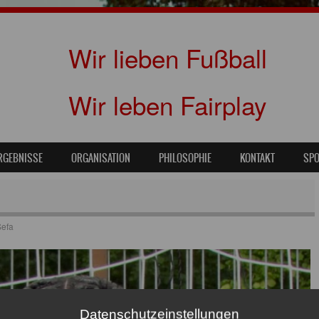
Wir lieben Fußball
Wir leben Fairplay
RGEBNISSE
ORGANISATION
PHILOSOPHIE
KONTAKT
SP
Sefa
Datenschutzeinstellungen