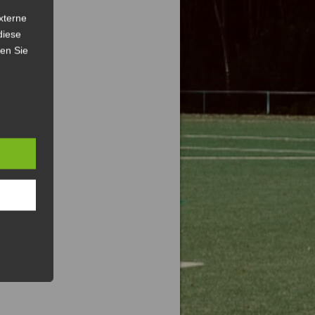
xterne
diese
sen Sie