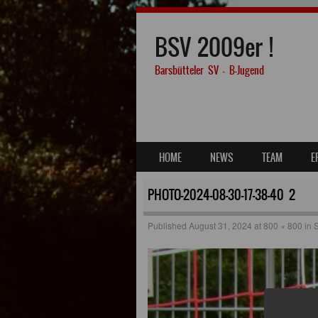
BSV 2009er !
Barsbütteler SV – B-Jugend
SKIP TO CONTENT
HOME
NEWS
TEAM
E
MENU
PHOTO-2024-08-30-17-38-40 2
Published
August 31, 2024
at
800 × 800
in