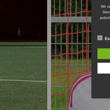
Wir v
Dien
jedoch
Es