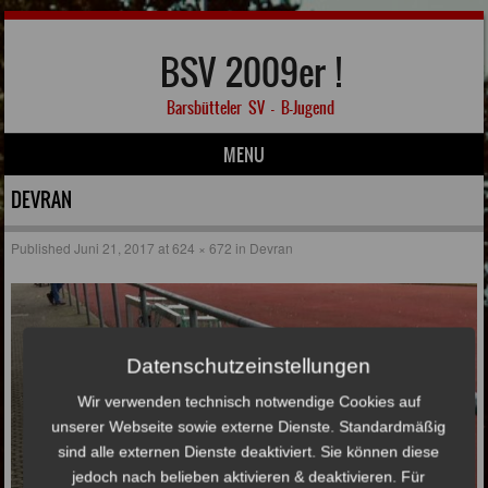
BSV 2009er !
Barsbütteler SV – B-Jugend
MENU
Skip to content
DEVRAN
Published
Juni 21, 2017
at
624 × 672
in
Devran
Datenschutzeinstellungen
Wir verwenden technisch notwendige Cookies auf
unserer Webseite sowie externe Dienste. Standardmäßig
sind alle externen Dienste deaktiviert. Sie können diese
jedoch nach belieben aktivieren & deaktivieren. Für