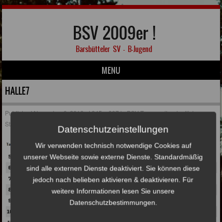
BSV 2009er !
Barsbütteler SV – B-Jugend
MENU
Skip to content
HALLE7
Published
November 6, 2018
at
945 × 397
in
BSV-Teams mit ordentlichem
Start in die Hallensaison
Datenschutzeinstellungen
Wir verwenden technisch notwendige Cookies auf
unserer Webseite sowie externe Dienste. Standardmäßig
sind alle externen Dienste deaktiviert. Sie können diese
jedoch nach belieben aktivieren & deaktivieren. Für
weitere Informationen lesen Sie unsere
Datenschutzbestimmungen.