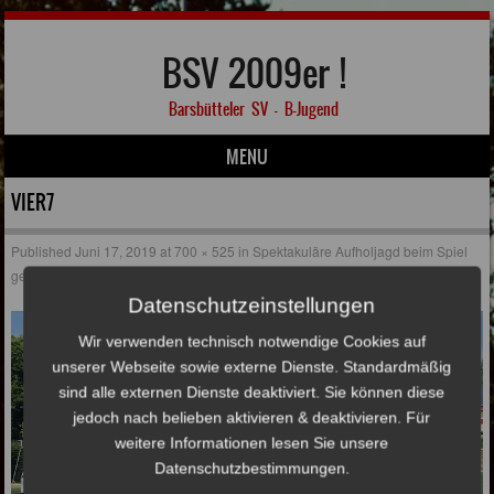
BSV 2009er !
Barsbütteler SV – B-Jugend
MENU
Skip to content
VIER7
Published
Juni 17, 2019
at
700 × 525
in
Spektakuläre Aufholjagd beim Spiel
gegen den SCVM
Datenschutzeinstellungen
Wir verwenden technisch notwendige Cookies auf
unserer Webseite sowie externe Dienste. Standardmäßig
sind alle externen Dienste deaktiviert. Sie können diese
jedoch nach belieben aktivieren & deaktivieren. Für
weitere Informationen lesen Sie unsere
Datenschutzbestimmungen.