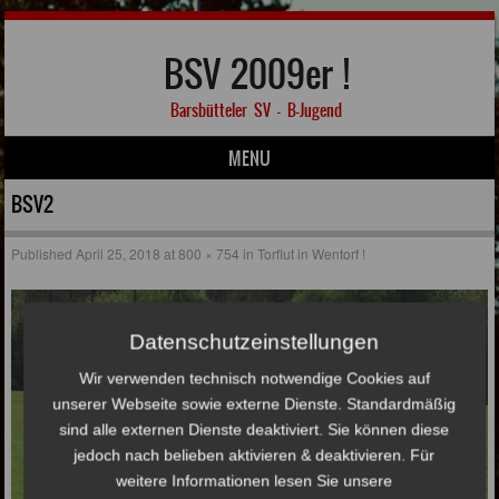
BSV 2009er !
Barsbütteler SV – B-Jugend
MENU
Skip to content
BSV2
Published
April 25, 2018
at
800 × 754
in
Torflut in Wentorf !
Datenschutzeinstellungen
Wir verwenden technisch notwendige Cookies auf
unserer Webseite sowie externe Dienste. Standardmäßig
sind alle externen Dienste deaktiviert. Sie können diese
jedoch nach belieben aktivieren & deaktivieren. Für
weitere Informationen lesen Sie unsere