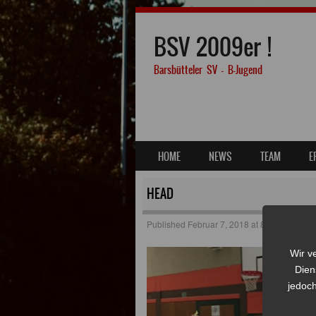
BSV 2009er !
Barsbütteler SV – B-Jugend
SKIP TO CONTENT
HOME
NEWS
TEAM
E
MENU
HEAD
Published
Februar 7, 2018
at
800 × 466
in
B
Wir v
Dien
jedoch