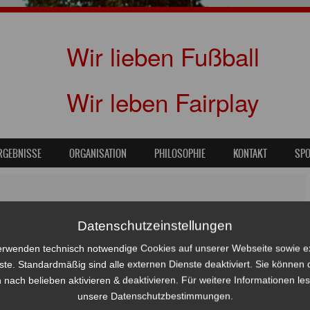
Wir lieben Fußball
Wir leben Fairplay
RGEBNISSE
ORGANISATION
PHILOSOPHIE
KONTAKT
SP
SV nimmt den Hörwelt-Cup mit nach Barsbüttel
Datenschutzeinstellungen
erwenden technisch notwendige Cookies auf unserer Webseite sowie e
ste. Standardmäßig sind alle externen Dienste deaktiviert. Sie können 
 nach belieben aktivieren & deaktivieren. Für weitere Informationen le
unsere Datenschutzbestimmungen.