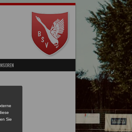
ONSOREN
xterne
diese
sen Sie