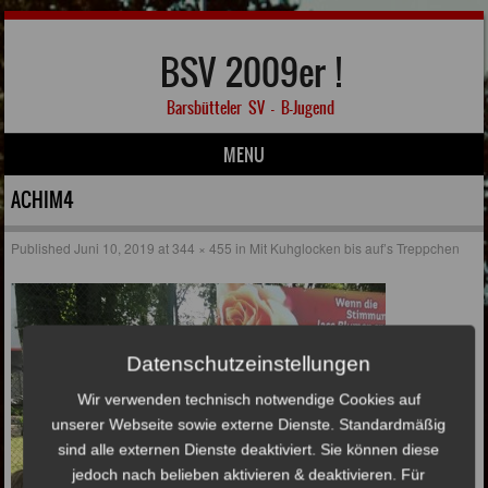
BSV 2009er !
Barsbütteler SV – B-Jugend
MENU
Skip to content
ACHIM4
Published
Juni 10, 2019
at
344 × 455
in
Mit Kuhglocken bis auf’s Treppchen
Datenschutzeinstellungen
Wir verwenden technisch notwendige Cookies auf
unserer Webseite sowie externe Dienste. Standardmäßig
sind alle externen Dienste deaktiviert. Sie können diese
jedoch nach belieben aktivieren & deaktivieren. Für