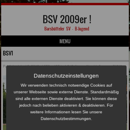
BSV 2009er !
Barsbütteler SV – B-Jugend
MENU
Skip to content
BSV1
Published
Juni 3, 2019
at
650 × 435
in
1:9 (0:4) zum Abschluß gegen SVNA
Datenschutzeinstellungen
Wir verwenden technisch notwendige Cookies auf
unserer Webseite sowie externe Dienste. Standardmäßig
sind alle externen Dienste deaktiviert. Sie können diese
jedoch nach belieben aktivieren & deaktivieren. Für
weitere Informationen lesen Sie unsere
Datenschutzbestimmungen.