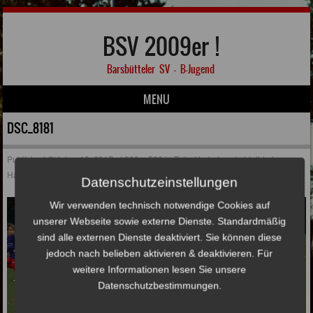
BSV 2009er !
Barsbütteler SV – B-Jugend
MENU
Skip to content
DSC_8181
Published
Oktober 12, 2017
at
800 × 536
in
Tolle Herbstrunde bleibt ohne
Happy End
Datenschutzeinstellungen
Wir verwenden technisch notwendige Cookies auf
unserer Webseite sowie externe Dienste. Standardmäßig
sind alle externen Dienste deaktiviert. Sie können diese
jedoch nach belieben aktivieren & deaktivieren. Für
weitere Informationen lesen Sie unsere
Datenschutzbestimmungen.