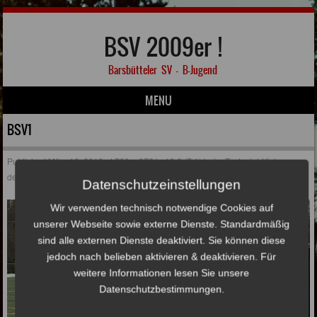
BSV 2009er !
Barsbütteler SV – B-Jugend
MENU
Skip to content
BSV1
Published
März 13, 2018
at
700 × 372
in
13:2 (7:1) beim Testspiel-Kick gegen
den Oststeinbeker SV
Datenschutzeinstellungen
Wir verwenden technisch notwendige Cookies auf
unserer Webseite sowie externe Dienste. Standardmäßig
sind alle externen Dienste deaktiviert. Sie können diese
jedoch nach belieben aktivieren & deaktivieren. Für
weitere Informationen lesen Sie unsere
Datenschutzbestimmungen.