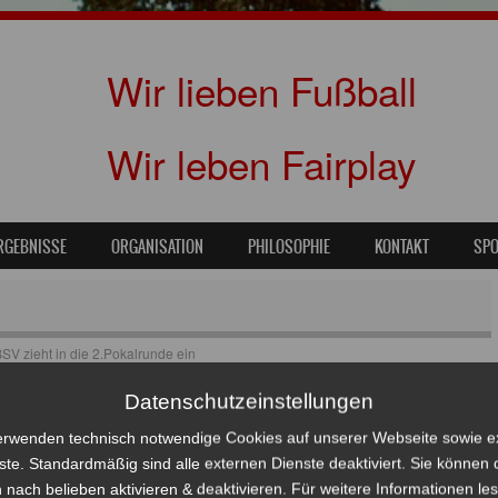
Wir lieben Fußball
Wir leben Fairplay
RGEBNISSE
ORGANISATION
PHILOSOPHIE
KONTAKT
SP
SV zieht in die 2.Pokalrunde ein
Datenschutzeinstellungen
erwenden technisch notwendige Cookies auf unserer Webseite sowie e
ste. Standardmäßig sind alle externen Dienste deaktiviert. Sie können 
 nach belieben aktivieren & deaktivieren. Für weitere Informationen le