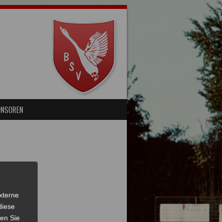
ONSOREN
xterne
diese
sen Sie