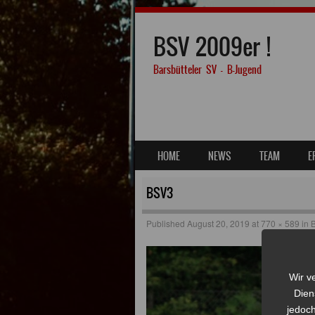
BSV 2009er !
Barsbütteler SV – B-Jugend
SKIP TO CONTENT
HOME
NEWS
TEAM
E
MENU
BSV3
Published
August 20, 2019
at
770 × 589
in
B
Wir v
Dien
jedoch