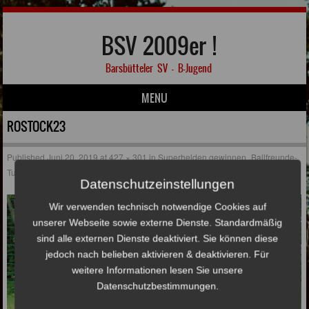
BSV 2009er !
Barsbütteler SV – B-Jugend
MENU
Skip to content
ROSTOCK23
Published
Juni 20, 2019
at
427 × 301
in
Superhelden gewinnen „Ballfreunde-
Turnier“ in Rostock
Datenschutzeinstellungen
Wir verwenden technisch notwendige Cookies auf
unserer Webseite sowie externe Dienste. Standardmäßig
sind alle externen Dienste deaktiviert. Sie können diese
jedoch nach belieben aktivieren & deaktivieren. Für
weitere Informationen lesen Sie unsere
Datenschutzbestimmungen.