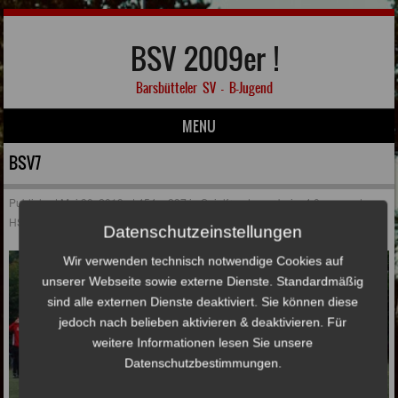
BSV 2009er !
Barsbütteler SV – B-Jugend
MENU
Skip to content
BSV7
Published
Mai 30, 2019
at
454 × 237
in
Spielfreude pur beim 4:0 gegen den
HSV
Datenschutzeinstellungen
Wir verwenden technisch notwendige Cookies auf
unserer Webseite sowie externe Dienste. Standardmäßig
sind alle externen Dienste deaktiviert. Sie können diese
jedoch nach belieben aktivieren & deaktivieren. Für
weitere Informationen lesen Sie unsere
Datenschutzbestimmungen.