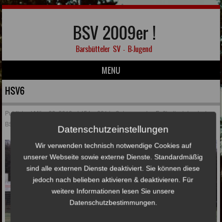
BSV 2009er !
Barsbütteler SV – B-Jugend
MENU
Skip to content
HSV6
Published
März 28, 2019
at
454 × 281
in
Sehenswertes Fußballspiel zwischen
BSV und HSV
Datenschutzeinstellungen
Wir verwenden technisch notwendige Cookies auf
unserer Webseite sowie externe Dienste. Standardmäßig
sind alle externen Dienste deaktiviert. Sie können diese
jedoch nach belieben aktivieren & deaktivieren. Für
weitere Informationen lesen Sie unsere
Datenschutzbestimmungen.