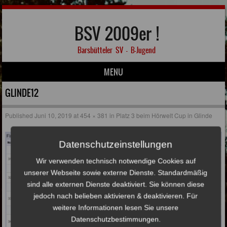
BSV 2009er !
Barsbütteler SV – B-Jugend
MENU
Skip to content
GLINDE12
Published
Juni 10, 2019
at
454 × 381
in
Platz 3 beim Hörwelt Cup in Glinde
Datenschutzeinstellungen
Wir verwenden technisch notwendige Cookies auf
unserer Webseite sowie externe Dienste. Standardmäßig
sind alle externen Dienste deaktiviert. Sie können diese
jedoch nach belieben aktivieren & deaktivieren. Für
weitere Informationen lesen Sie unsere
Datenschutzbestimmungen.