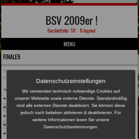
BSV 2009er !
Barsbütteler SV – B-Jugend
MENU
Skip to content
FINALE9
Published
März 3, 2019
at
451 × 170
in
Hamburger Hallen-Vize-Pokalsieger
2018/2019 !
Datenschutzeinstellungen
Wir verwenden technisch notwendige Cookies auf
unserer Webseite sowie externe Dienste. Standardmäßig
sind alle externen Dienste deaktiviert. Sie können diese
jedoch nach belieben aktivieren & deaktivieren. Für
weitere Informationen lesen Sie unsere
Datenschutzbestimmungen.