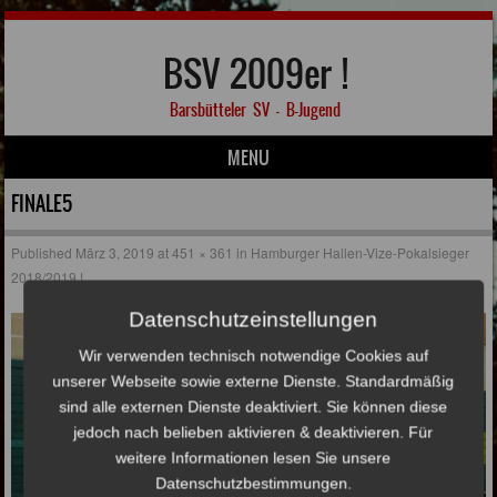
BSV 2009er !
Barsbütteler SV – B-Jugend
MENU
Skip to content
FINALE5
Published
März 3, 2019
at
451 × 361
in
Hamburger Hallen-Vize-Pokalsieger
2018/2019 !
Datenschutzeinstellungen
Wir verwenden technisch notwendige Cookies auf
unserer Webseite sowie externe Dienste. Standardmäßig
sind alle externen Dienste deaktiviert. Sie können diese
jedoch nach belieben aktivieren & deaktivieren. Für
weitere Informationen lesen Sie unsere
Datenschutzbestimmungen.