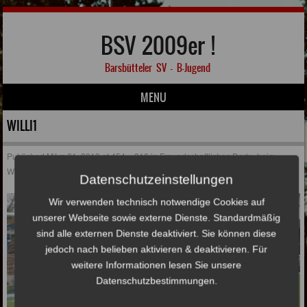
BSV 2009er !
Barsbütteler SV – B-Jugend
MENU
Skip to content
WILLI1
Published
März 21, 2019
at
454 × 310
in
Freundschaftliches Derby beim
Willinghusener SC
Datenschutzeinstellungen
Wir verwenden technisch notwendige Cookies auf
unserer Webseite sowie externe Dienste. Standardmäßig
sind alle externen Dienste deaktiviert. Sie können diese
jedoch nach belieben aktivieren & deaktivieren. Für
weitere Informationen lesen Sie unsere
Datenschutzbestimmungen.