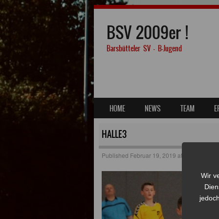
BSV 2009er !
Barsbütteler SV – B-Jugend
SKIP TO CONTENT
HOME
NEWS
TEAM
E
MENU
HALLE3
Published
Februar 19, 2019
at
454 × 389
in
Wir v
Dien
jedoch