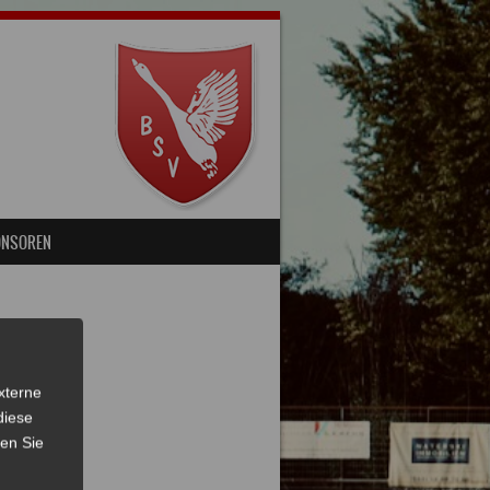
ONSOREN
xterne
diese
sen Sie