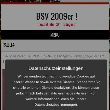
BSV 2009er !
Barsbütteler SV – B-Jugend
MENU
Skip to content
PAULI4
Published
März 18, 2019
at
367 × 322
in
Engagierte Leistung gegen den FC
St. Pauli
Datenschutzeinstellungen
Wir verwenden technisch notwendige Cookies auf
unserer Webseite sowie externe Dienste. Standardmäßig
sind alle externen Dienste deaktiviert. Sie können diese
jedoch nach belieben aktivieren & deaktivieren. Für
weitere Informationen lesen Sie unsere
Datenschutzbestimmungen.