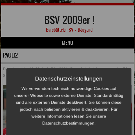
BSV 2009er !
Barsbütteler SV – B-Jugend
MENU
Skip to content
PAULI2
Published
März 18, 2019
at
454 × 290
in
Engagierte Leistung gegen den FC
St. Pauli
Datenschutzeinstellungen
Wir verwenden technisch notwendige Cookies auf
unserer Webseite sowie externe Dienste. Standardmäßig
sind alle externen Dienste deaktiviert. Sie können diese
jedoch nach belieben aktivieren & deaktivieren. Für
weitere Informationen lesen Sie unsere
Datenschutzbestimmungen.