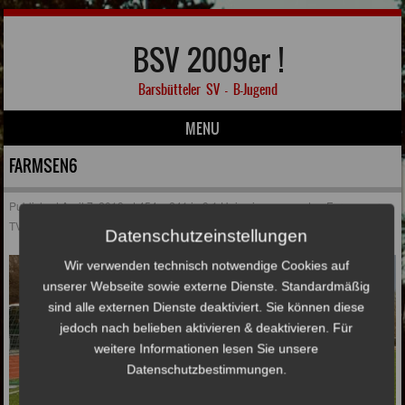
BSV 2009er !
Barsbütteler SV – B-Jugend
MENU
Skip to content
FARMSEN6
Published
April 7, 2019
at
454 × 241
in
9:1 Heimsieg gegen den Farmsener
TV
Datenschutzeinstellungen
Wir verwenden technisch notwendige Cookies auf
unserer Webseite sowie externe Dienste. Standardmäßig
sind alle externen Dienste deaktiviert. Sie können diese
jedoch nach belieben aktivieren & deaktivieren. Für
weitere Informationen lesen Sie unsere
Datenschutzbestimmungen.