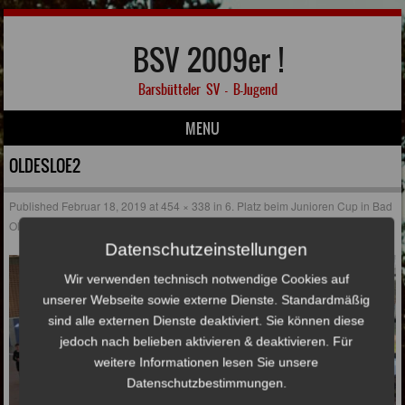
BSV 2009er !
Barsbütteler SV – B-Jugend
MENU
Skip to content
OLDESLOE2
Published
Februar 18, 2019
at
454 × 338
in
6. Platz beim Junioren Cup in Bad
Oldesloe
Datenschutzeinstellungen
Wir verwenden technisch notwendige Cookies auf
unserer Webseite sowie externe Dienste. Standardmäßig
sind alle externen Dienste deaktiviert. Sie können diese
jedoch nach belieben aktivieren & deaktivieren. Für
weitere Informationen lesen Sie unsere
Datenschutzbestimmungen.