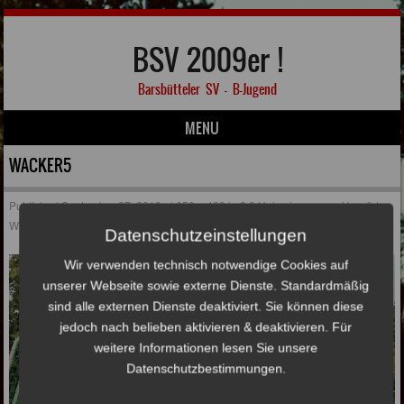
BSV 2009er !
Barsbütteler SV – B-Jugend
MENU
Skip to content
WACKER5
Published
September 27, 2018
at
650 × 409
in
2:0 Heimsieg gegen Vorwärts
Wacker Billstedt
Datenschutzeinstellungen
Wir verwenden technisch notwendige Cookies auf
unserer Webseite sowie externe Dienste. Standardmäßig
sind alle externen Dienste deaktiviert. Sie können diese
jedoch nach belieben aktivieren & deaktivieren. Für
weitere Informationen lesen Sie unsere
Datenschutzbestimmungen.