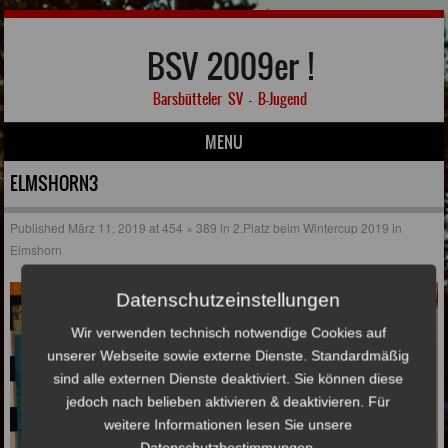
BSV 2009er !
Barsbütteler SV – B-Jugend
MENU
Skip to content
ELMSHORN3
Published
März 11, 2019
at
454 × 389
in
2.Platz beim Wintercup 2019 in
Elmshorn
Datenschutzeinstellungen
Wir verwenden technisch notwendige Cookies auf
unserer Webseite sowie externe Dienste. Standardmäßig
sind alle externen Dienste deaktiviert. Sie können diese
jedoch nach belieben aktivieren & deaktivieren. Für
weitere Informationen lesen Sie unsere
Datenschutzbestimmungen.