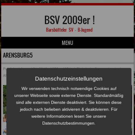
BSV 2009er !
Barsbütteler SV – B-Jugend
MENU
Skip to content
ARENSBURG5
Published
August 21, 2018
at
650 × 405
in
1.Platz beim Sommerturnier in
Ahrensburg
Datenschutzeinstellungen
Wir verwenden technisch notwendige Cookies auf
unserer Webseite sowie externe Dienste. Standardmäßig
sind alle externen Dienste deaktiviert. Sie können diese
jedoch nach belieben aktivieren & deaktivieren. Für
weitere Informationen lesen Sie unsere
Datenschutzbestimmungen.