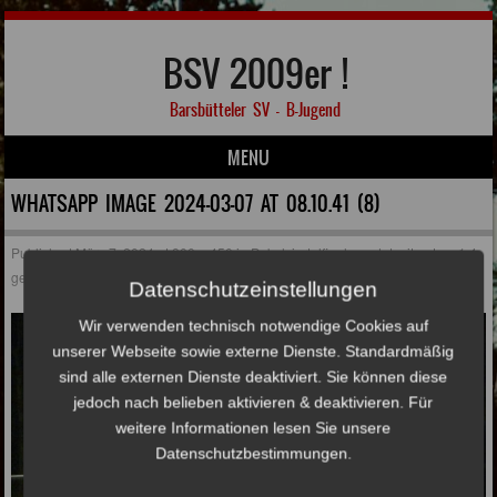
BSV 2009er !
Barsbütteler SV – B-Jugend
MENU
Skip to content
WHATSAPP IMAGE 2024-03-07 AT 08.10.41 (8)
Published
März 7, 2024
at
800 × 450
in
Pokalviertelfinale endet mit gutem 1:4
gegen den HSV
Datenschutzeinstellungen
Wir verwenden technisch notwendige Cookies auf
unserer Webseite sowie externe Dienste. Standardmäßig
sind alle externen Dienste deaktiviert. Sie können diese
jedoch nach belieben aktivieren & deaktivieren. Für
weitere Informationen lesen Sie unsere
Datenschutzbestimmungen.