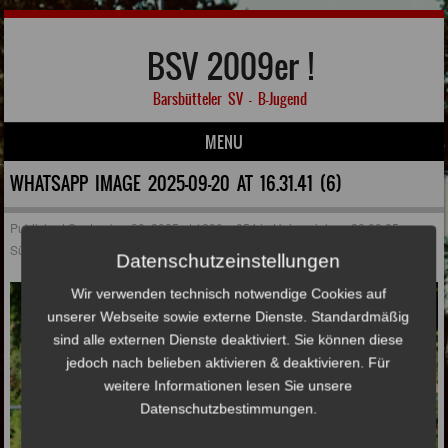
BSV 2009er !
Barsbütteler SV – B-Jugend
MENU
Skip to content
WHATSAPP IMAGE 2025-09-20 AT 16.31.41 (6)
Published
September 28, 2025
at
1280 × 854
in
Heimspiel am 20.09.25 gegen
Süderelbe
Datenschutzeinstellungen
Wir verwenden technisch notwendige Cookies auf
unserer Webseite sowie externe Dienste. Standardmäßig
sind alle externen Dienste deaktiviert. Sie können diese
jedoch nach belieben aktivieren & deaktivieren. Für
weitere Informationen lesen Sie unsere
Datenschutzbestimmungen.