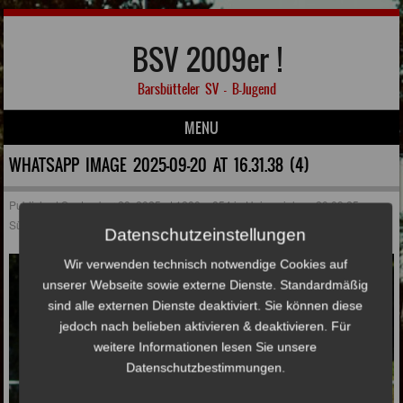
BSV 2009er !
Barsbütteler SV – B-Jugend
MENU
Skip to content
WHATSAPP IMAGE 2025-09-20 AT 16.31.38 (4)
Published
September 28, 2025
at
1280 × 854
in
Heimspiel am 20.09.25 gegen
Süderelbe
Datenschutzeinstellungen
Wir verwenden technisch notwendige Cookies auf
unserer Webseite sowie externe Dienste. Standardmäßig
sind alle externen Dienste deaktiviert. Sie können diese
jedoch nach belieben aktivieren & deaktivieren. Für
weitere Informationen lesen Sie unsere
Datenschutzbestimmungen.