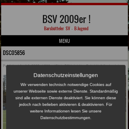
BSV 2009er !
Barsbütteler SV – B-Jugend
MENU
Skip to content
DSC05856
Published
April 9, 2025
at
800 × 451
in
BSV zieht ins Pokal Halbfinale ein!
Datenschutzeinstellungen
Wir verwenden technisch notwendige Cookies auf
unserer Webseite sowie externe Dienste. Standardmäßig
sind alle externen Dienste deaktiviert. Sie können diese
jedoch nach belieben aktivieren & deaktivieren. Für
weitere Informationen lesen Sie unsere
Datenschutzbestimmungen.