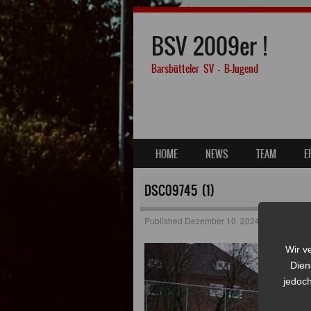
BSV 2009er !
Barsbütteler SV – B-Jugend
SKIP TO CONTENT
HOME
NEWS
TEAM
E
MENU
DSC09745 (1)
Published
Dezember 10, 2024
at
1280 × 72
Wir v
Dien
jedoch