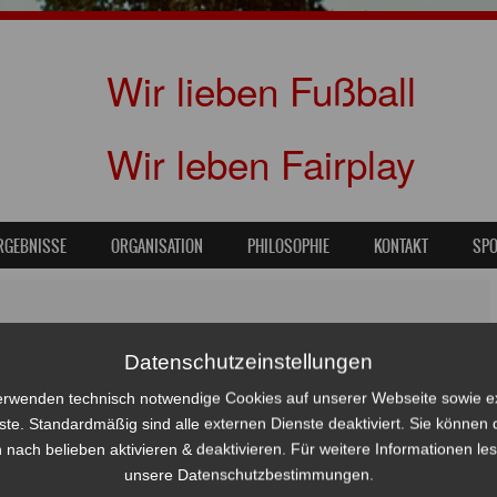
Wir lieben Fußball
Wir leben Fairplay
RGEBNISSE
ORGANISATION
PHILOSOPHIE
KONTAKT
SP
1
in
Barsbüttel verliert gegen die mächtige Teutonia 05
Datenschutzeinstellungen
erwenden technisch notwendige Cookies auf unserer Webseite sowie e
ste. Standardmäßig sind alle externen Dienste deaktiviert. Sie können 
 nach belieben aktivieren & deaktivieren. Für weitere Informationen le
unsere Datenschutzbestimmungen.