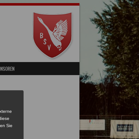
ONSOREN
xterne
diese
sen Sie