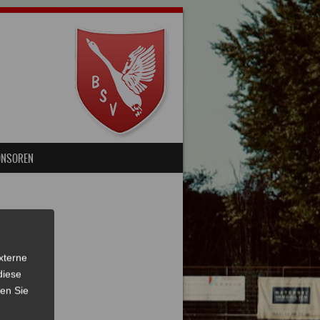
ONSOREN
xterne
diese
sen Sie