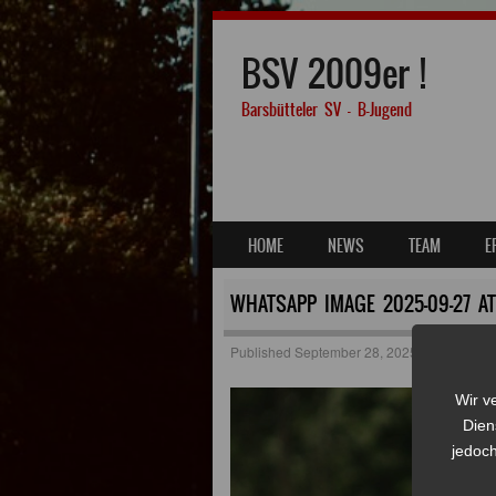
BSV 2009er !
Barsbütteler SV – B-Jugend
SKIP TO CONTENT
HOME
NEWS
TEAM
E
MENU
WHATSAPP IMAGE 2025-09-27 AT 
Published
September 28, 2025
at
1280 × 8
Wir v
Dien
jedoch