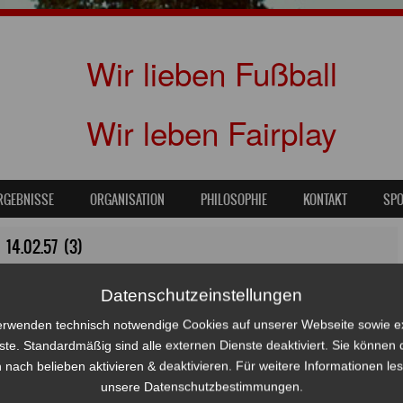
Wir lieben Fußball
Wir leben Fairplay
RGEBNISSE
ORGANISATION
PHILOSOPHIE
KONTAKT
SP
14.02.57 (3)
54
in
Abwehrbollwerk hält auch gegen Eintracht Norderstedt!
Datenschutzeinstellungen
erwenden technisch notwendige Cookies auf unserer Webseite sowie e
ste. Standardmäßig sind alle externen Dienste deaktiviert. Sie können 
 nach belieben aktivieren & deaktivieren. Für weitere Informationen le
unsere Datenschutzbestimmungen.