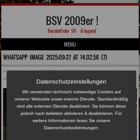
BSV 2009er !
Barsbütteler SV – B-Jugend
MENU
Skip to content
WHATSAPP IMAGE 2025-09-27 AT 14.02.56 (7)
Published
September 28, 2025
at
1280 × 854
in
Abwehrbollwerk hält auch
gegen Eintracht Norderstedt!
Datenschutzeinstellungen
Wir verwenden technisch notwendige Cookies auf
unserer Webseite sowie externe Dienste. Standardmäßig
sind alle externen Dienste deaktiviert. Sie können diese
jedoch nach belieben aktivieren & deaktivieren. Für
weitere Informationen lesen Sie unsere
Datenschutzbestimmungen.