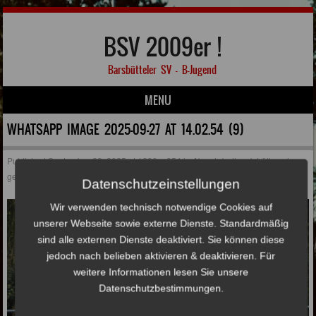
BSV 2009er !
Barsbütteler SV – B-Jugend
MENU
Skip to content
WHATSAPP IMAGE 2025-09-27 AT 14.02.54 (9)
Published
September 28, 2025
at
1280 × 854
in
Abwehrbollwerk hält auch
gegen Eintracht Norderstedt!
Datenschutzeinstellungen
Wir verwenden technisch notwendige Cookies auf
unserer Webseite sowie externe Dienste. Standardmäßig
sind alle externen Dienste deaktiviert. Sie können diese
jedoch nach belieben aktivieren & deaktivieren. Für
weitere Informationen lesen Sie unsere
Datenschutzbestimmungen.