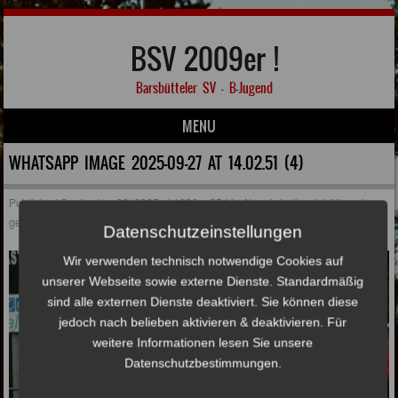
BSV 2009er !
Barsbütteler SV – B-Jugend
MENU
Skip to content
WHATSAPP IMAGE 2025-09-27 AT 14.02.51 (4)
Published
September 28, 2025
at
1280 × 854
in
Abwehrbollwerk hält auch
gegen Eintracht Norderstedt!
Datenschutzeinstellungen
Wir verwenden technisch notwendige Cookies auf
unserer Webseite sowie externe Dienste. Standardmäßig
sind alle externen Dienste deaktiviert. Sie können diese
jedoch nach belieben aktivieren & deaktivieren. Für
weitere Informationen lesen Sie unsere
Datenschutzbestimmungen.