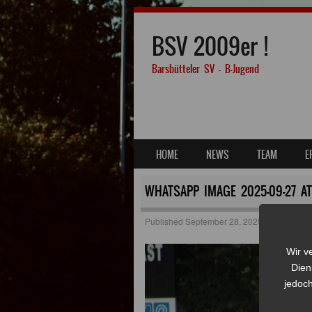
BSV 2009er !
Barsbütteler SV – B-Jugend
SKIP TO CONTENT
HOME
NEWS
TEAM
E
MENU
WHATSAPP IMAGE 2025-09-27 AT 
Published
September 28, 2025
at
1280 × 8
Wir v
Dien
jedoch