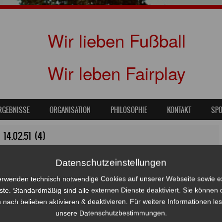
Wir lieben Fußball
Wir leben Fairplay
RGEBNISSE
ORGANISATION
PHILOSOPHIE
KONTAKT
SP
14.02.51 (4)
54
in
Abwehrbollwerk hält auch gegen Eintracht Norderstedt!
Datenschutzeinstellungen
erwenden technisch notwendige Cookies auf unserer Webseite sowie e
ste. Standardmäßig sind alle externen Dienste deaktiviert. Sie können 
 nach belieben aktivieren & deaktivieren. Für weitere Informationen le
unsere Datenschutzbestimmungen.