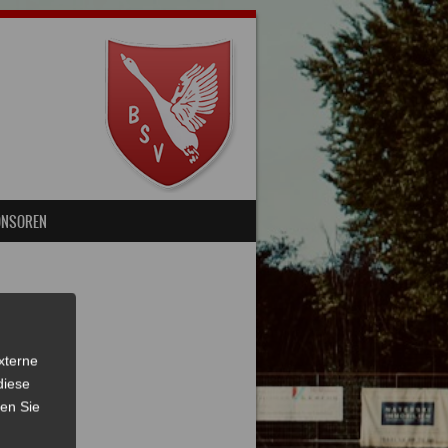
ONSOREN
xterne
diese
sen Sie