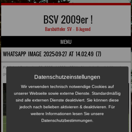
BSV 2009er !
Barsbütteler SV – B-Jugend
MENU
Skip to content
WHATSAPP IMAGE 2025-09-27 AT 14.02.49 (7)
Published
September 28, 2025
at
1280 × 854
in
Abwehrbollwerk hält auch
gegen Eintracht Norderstedt!
Datenschutzeinstellungen
Wir verwenden technisch notwendige Cookies auf
unserer Webseite sowie externe Dienste. Standardmäßig
sind alle externen Dienste deaktiviert. Sie können diese
jedoch nach belieben aktivieren & deaktivieren. Für
weitere Informationen lesen Sie unsere
Datenschutzbestimmungen.