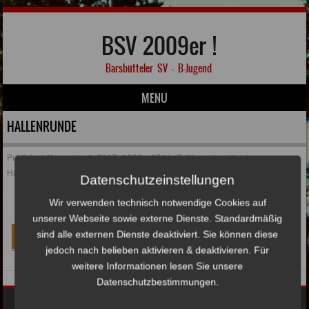
BSV 2009er !
Barsbütteler SV – B-Jugend
MENU
Skip to content
HALLENRUNDE
Published
November 1, 2017
at
900 × 174
in
Ballfreunde – Hamburger
Hallenmeisterschaft 2017/2018
Datenschutzeinstellungen
Wir verwenden technisch notwendige Cookies auf
unserer Webseite sowie externe Dienste. Standardmäßig
sind alle externen Dienste deaktiviert. Sie können diese
jedoch nach belieben aktivieren & deaktivieren. Für
weitere Informationen lesen Sie unsere
Datenschutzbestimmungen.
Impressum