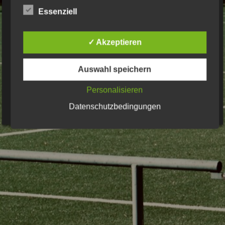
Essenziell
Datenschutzerklärung
✓ Akzeptieren
© Bsv2009er.de 2017 Alle Rechte vorbehalten
Auswahl speichern
Personalisieren
Kontakt
Datenschutzbedingungen